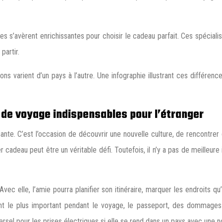
 s’avèrent enrichissantes pour choisir le cadeau parfait. Ces spécialis
partir.
ns varient d’un pays à l’autre. Une infographie illustrant ces différenc
 de voyage indispensables pour l’étranger
ante. C’est l’occasion de découvrir une nouvelle culture, de rencontrer
per cadeau peut être un véritable défi. Toutefois, il n’y a pas de meill
ec elle, l’amie pourra planifier son itinéraire, marquer les endroits q
t le plus important pendant le voyage, le passeport, des dommages et 
rsel pour les prises électriques si elle se rend dans un pays avec une n