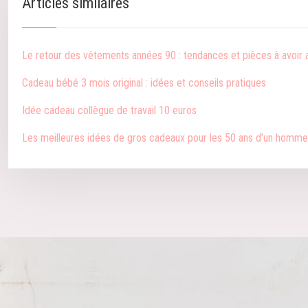
Articles similaires
Le retour des vêtements années 90 : tendances et pièces à avoir
Cadeau bébé 3 mois original : idées et conseils pratiques
Idée cadeau collègue de travail 10 euros
Les meilleures idées de gros cadeaux pour les 50 ans d’un homme