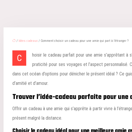
/
Idées cadeaux
/ Comment choisir un cadeau pour une amie qui part à l’étranger ?
Choisir le cadeau parfait pour une amie s’apprêtant à s’aventurer à l’étranger peut sembler un défi intimidant. Plusieurs éléments entrent en ligne de compte : l’adéquation avec ses goûts, la
praticité pour ses voyages et l’aspect personnalisé. 
dans cet océan d’options pour dénicher le présent idéal ? Ce guid
d’amitié et d’amour.
Trouver l’idée-cadeau parfaite pour une a
Offrir un cadeau à une amie qui s’apprête à partir vivre à l’étran
présent malgré la distance.
Choisir le cadeau idéal pour une meilleure amie 