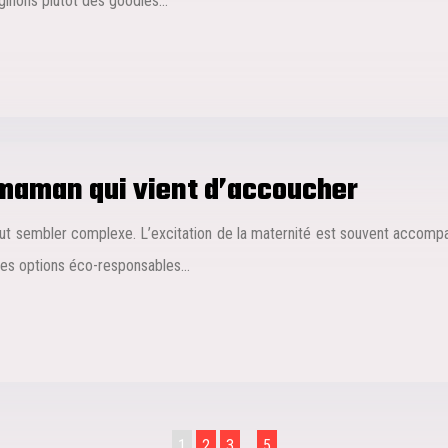
aginons plutôt des goodies…
 maman qui vient d’accoucher
t sembler complexe. L’excitation de la maternité est souvent accompag
Des options éco-responsables…
1
2
3
…
5